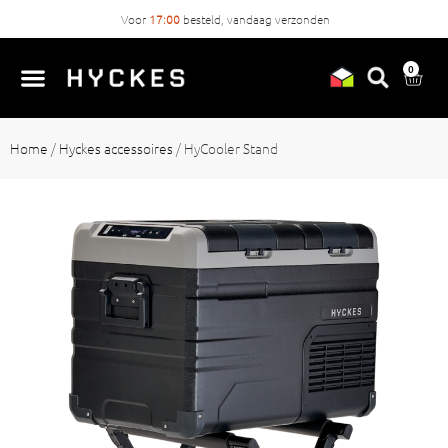
Voor
17:00
besteld, vandaag verzonden
0
Home
/
Hyckes accessoires
/
HyCooler Stand