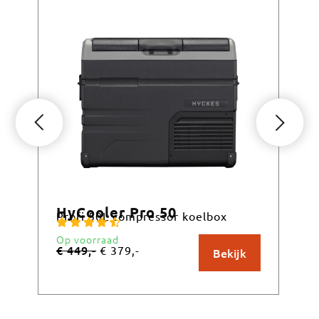
HyCooler Pro 50
Hy
Profi 50L compressor koelbox
Pro
Op voorraad
Op 
€
449,-
€
3
€
379,-
Bekijk