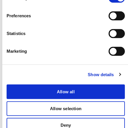
n
s
Preferences
e
n
t
Statistics
S
e
Marketing
l
e
c
Show details
t
i
o
Allow all
n
Allow selection
Deny