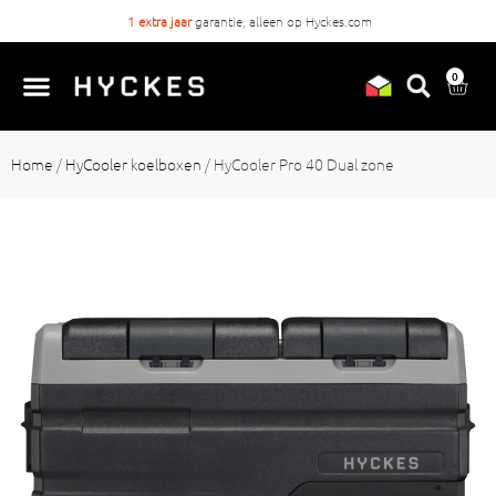
1 extra jaar
garantie, alleen op Hyckes.com
0
Home
/
HyCooler koelboxen
/
HyCooler Pro 40 Dual zone