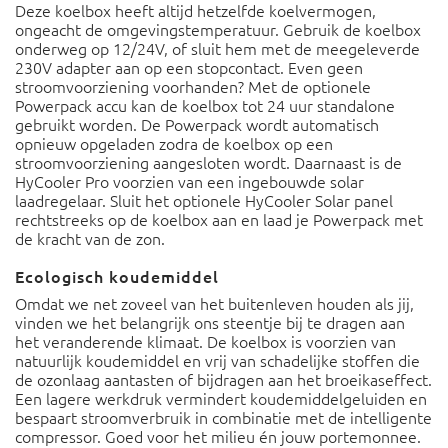
Deze koelbox heeft altijd hetzelfde koelvermogen,
ongeacht de omgevingstemperatuur. Gebruik de koelbox
onderweg op 12/24V, of sluit hem met de meegeleverde
230V adapter aan op een stopcontact. Even geen
stroomvoorziening voorhanden? Met de optionele
Powerpack accu kan de koelbox tot 24 uur standalone
gebruikt worden. De Powerpack wordt automatisch
opnieuw opgeladen zodra de koelbox op een
stroomvoorziening aangesloten wordt.
Daarnaast is de
HyCooler Pro voorzien van een ingebouwde solar
laadregelaar. Sluit het optionele HyCooler Solar panel
rechtstreeks op de koelbox aan en laad je Powerpack met
de kracht van de zon.
Ecologisch koudemiddel
Omdat we net zoveel van het buitenleven houden als jij,
vinden we het belangrijk ons steentje bij te dragen aan
het veranderende klimaat. De koelbox is voorzien van
natuurlijk koudemiddel en vrij van schadelijke stoffen die
de ozonlaag aantasten of bijdragen aan het broeikaseffect.
Een lagere werkdruk vermindert koudemiddelgeluiden en
bespaart stroomverbruik in combinatie met de intelligente
compressor. Goed voor het milieu én jouw portemonnee.