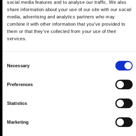
social media features and to analyse our traffic. We also
share information about your use of our site with our social
media, advertising and analytics partners who may
combine it with other information that you’ve provided to
them or that they’ve collected from your use of their
services.
C
Necessary
Omkeerbare deksel
o
n
Altijd en overal gemakkelijk toegang tot de koelbox dankzij de
s
Preferences
e
omkeerbare en afneembare deksel.
n
t
Statistics
S
e
Marketing
l
e