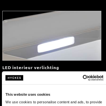
LED interieur verlichting
De ingebouwde LED verlichting gaat automatisch aan wanneer het
deksel geopend wordt. Zo is de inhoud van de koelbox zelfs in het
donker goed zichtbaar.
This website uses cookies
We use cookies to personalise content and ads, to provide