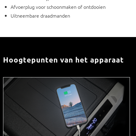
Afvoerplug voor schoonmaken of ontdooien
Uitneembare draadmanden
Hoogtepunten van het apparaat