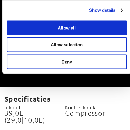
c
Show details
t
i
o
Allow all
n
Geïntegreerde flesopener
Allow selection
Met behulp van de geïntegreerde flesopener worden drankjes in
een handomdraai geopend.
Deny
Specificaties
Inhoud
Koeltechniek
39,0L
Compressor
(29,0|10,0L)