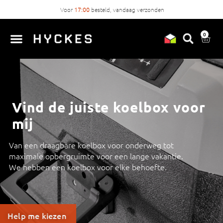
Voor
17:00
besteld, vandaag verzonden
0
Vind de juiste koelbox voor
mij
Van een draagbare koelbox voor onderweg tot
maximale opbergruimte voor een lange vakantie.
We hebben een koelbox voor elke behoefte.
Help me kiezen