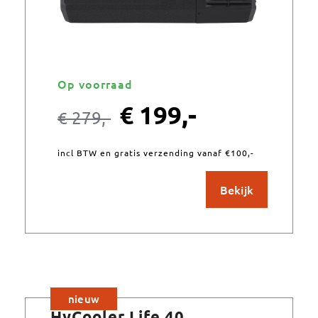
Op voorraad
€
199,-
€
279,-
incl BTW en gratis verzending vanaf €100,-
Bekijk
nieuw
HyCooler Life 40