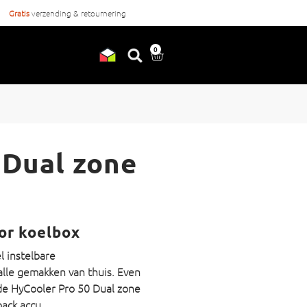
Gratis
verzending & retournering
Voor
17:00
besteld, vandaag ve
0
 Dual zone
or koelbox
l instelbare
alle gemakken van thuis. Even
de HyCooler Pro 50 Dual zone
ack accu.