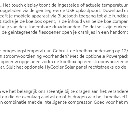
 Het touch display toont de ingestelde of actuele temperatuur, 
opgeladen via de geïntegreerde USB oplaadpoort. Download de
eeft je mobiele apparaat via Bluetooth toegang tot alle functie
 zodra je de koelbox opent, is de inhoud van beide koelcompart
ehulp van de uitneembare draadmanden. De deksels zijn omkee
n de geïntegreerde flesopener open je drankjes in een handomd
de omgevingstemperatuur. Gebruik de koelbox onderweg op 12/
n stroomvoorziening voorhanden? Met de optionele Powerpack 
 opnieuw opgeladen zodra de koelbox op een stroomvoorzieni
r. Sluit het optionele HyCooler Solar panel rechtstreeks op de
 we het belangrijk ons steentje bij te dragen aan het verander
offen die de ozonlaag aantasten of bijdragen aan het broeikasef
n combinatie met de intelligente compressor. Goed voor het 