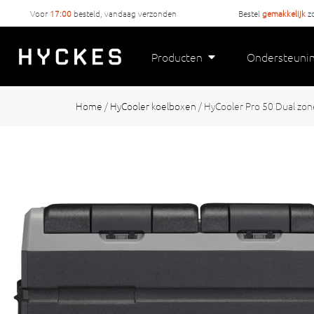
Voor
17:00
besteld, vandaag verzonden
Bestel
gemakkelijk
z
Producten
Ondersteuni
Home
/
HyCooler koelboxen
/
HyCooler Pro 50 Dual zon