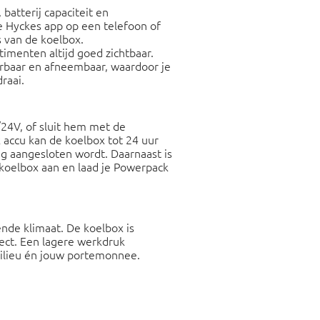
batterij capaciteit en
 Hyckes app op een telefoon of
s van de koelbox.
imenten altijd goed zichtbaar.
rbaar en afneembaar, waardoor je
raai.
24V, of sluit hem met de
accu kan de koelbox tot 24 uur
ng aangesloten wordt.
Daarnaast is
 koelbox aan en laad je Powerpack
ende klimaat. De koelbox is
fect. Een lagere werkdruk
milieu én jouw portemonnee.