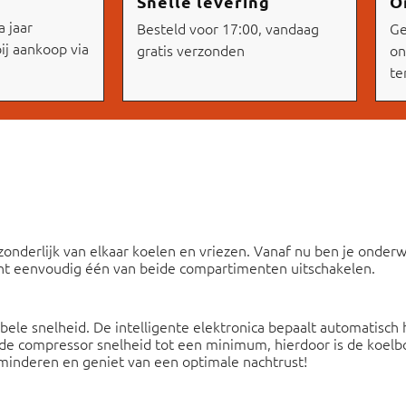
Snelle levering
O
 jaar
Besteld voor 17:00, vandaag
Ge
ij aankoop via
gratis verzonden
on
te
nderlijk van elkaar koelen en vriezen. Vanaf nu ben je onderwe
kunt eenvoudig één van beide compartimenten uitschakelen.
ele snelheid. De intelligente elektronica bepaalt automatisch h
t de compressor snelheid tot een minimum, hierdoor is de koelb
minderen en geniet van een optimale nachtrust!