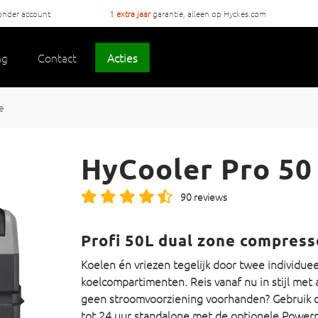
onder account
1 extra jaar
garantie, alleen op Hyckes.com
ng
Contact
Acties
e
HyCooler Pro 50
90 reviews
Profi 50L dual zone compress
Koelen én vriezen tegelijk door twee individuee
koelcompartimenten. Reis vanaf nu in stijl met 
geen stroomvoorziening voorhanden? Gebruik 
tot 24 uur standalone met de optionele Powerp