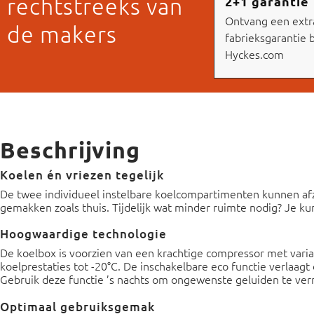
2+1 garantie
rechtstreeks van
Ontvang een extra
de makers
fabrieksgarantie b
Hyckes.com
Beschrijving
Koelen én vriezen tegelijk
De twee individueel instelbare koelcompartimenten kunnen afzo
gemakken zoals thuis. Tijdelijk wat minder ruimte nodig? Je 
Hoogwaardige technologie
De koelbox is voorzien van een krachtige compressor met variab
koelprestaties tot -20°C. De inschakelbare eco functie verlaag
Gebruik deze functie ’s nachts om ongewenste geluiden te ver
Optimaal gebruiksgemak