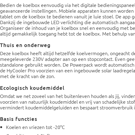
Bedien de koelbox eenvoudig via het digitale bedieningspaneel.
geavanceerde instellingen. Mobiele apparaten kunnen worden 
tablet om de koelbox te bedienen vanuit je luie stoel. De app g
Dankzij de ingebouwde LED verlichting die automatisch aangaat
Organiseer de inhoud van je koelbox snel en eenvoudig met b
altijd gemakkelijk toegang hebt tot de koelbox. Met behulp va
Thuis en onderweg
Deze koelbox heeft altijd hetzelfde koelvermogen, ongeacht 
meegeleverde 230V adapter aan op een stopcontact. Even gee
standalone gebruikt worden. De Powerpack wordt automatisch
de HyCooler Pro voorzien van een ingebouwde solar laadregelaa
met de kracht van de zon.
Ecologisch koudemiddel
Omdat we net zoveel van het buitenleven houden als jij, vinden
voorzien van natuurlijk koudemiddel en vrij van schadelijke st
vermindert koudemiddelgeluiden en bespaart stroomverbruik i
Basis functies
Koelen en vriezen tot -20°C