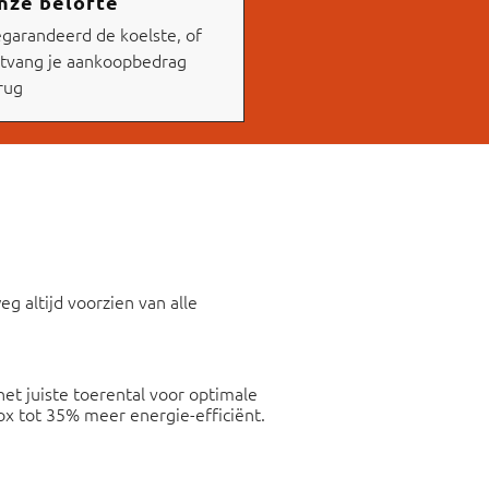
nze belofte
garandeerd de koelste, of
tvang je aankoopbedrag
rug
g altijd voorzien van alle
et juiste toerental voor optimale
ox tot 35% meer energie-efficiënt.