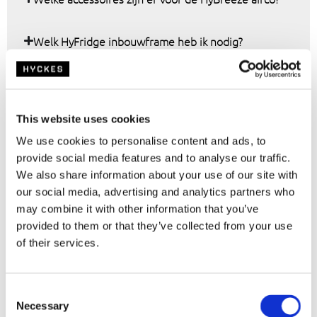
Welk HyFridge inbouwframe heb ik nodig?
This website uses cookies
Hyckes accessoires voor
We use cookies to personalise content and ads, to
koelboxen, koelkasten en airco’s
provide social media features and to analyse our traffic.
We also share information about your use of our site with
Met de juiste Hyckes accessoires haal je meer uit je HyCooler,
our social media, advertising and analytics partners who
HyFridge of HyBreeze. Of je nu langer zonder vaste stroom wilt
may combine it with other information that you’ve
koelen, je koelbox stabieler wilt neerzetten of je airco ook thuis
provided to them or that they’ve collected from your use
wilt gebruiken: met de accessoires maak je jouw product
of their services.
praktischer in gebruik.
Op deze pagina vind je accessoires voor HyCooler koelboxen,
HyFridge koelkasten en HyBreeze airco’s. Denk aan Powerpacks,
C
voedingskabels, adapters, inbouwframes, airco-accessoires en een
Necessary
o