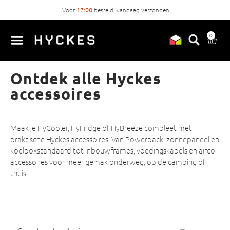
Voor
17:00
besteld, vandaag verzonden
0
Ontdek alle Hyckes
accessoires
Maak je HyCooler, HyFridge of HyBreeze compleet met
praktische Hyckes accessoires. Van Powerpack, zonnepaneel en
koelboxstandaard tot inbouwframes, voedingskabels en airco-
accessoires voor meer gemak onderweg, op de camping of
thuis.