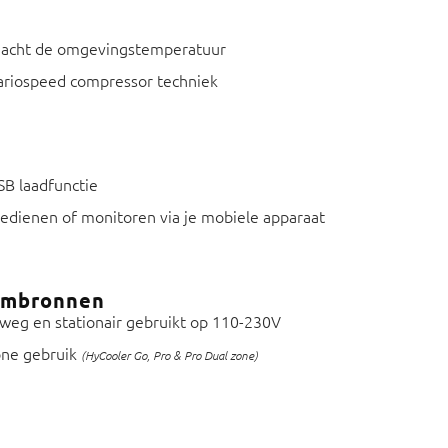
ngeacht de omgevingstemperatuur
Variospeed compressor techniek
SB laadfunctie
bedienen of monitoren via je mobiele apparaat
oombronnen
rweg en stationair gebruikt op 110-230V
one gebruik
(HyCooler Go, Pro & Pro Dual zone)