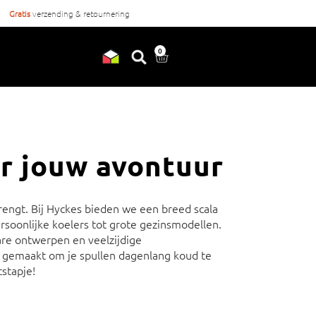
Gratis
verzending & retournering
Voor
17:00
besteld, vandaag ve
0
r jouw avontuur
brengt. Bij Hyckes bieden we een breed scala
soonlijke koelers tot grote gezinsmodellen.
are ontwerpen en veelzijdige
n gemaakt om je spullen dagenlang koud te
tstapje!