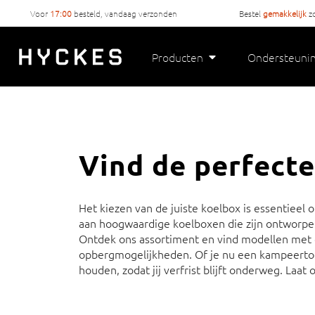
Voor
17:00
besteld, vandaag verzonden
Bestel
gemakkelijk
z
Producten
Ondersteuni
Vind de perfect
Het kiezen van de juiste koelbox is essentieel 
aan hoogwaardige koelboxen die zijn ontworpen
Ontdek ons assortiment en vind modellen met g
opbergmogelijkheden. Of je nu een kampeertoch
houden, zodat jij verfrist blijft onderweg. Laa