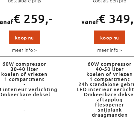
betaalbare prijs
cool als een pro
€ 259,-
€ 349,
anaf
vanaf
koop nu
koop nu
meer info >
meer info >
60W compressor
60W compressor
30-40 liter
40-50 liter
koelen of vriezen
koelen of vriezen
1 compartment
1 compartment
-
24h standalone gebr
 interieur verlichting​
LED interieur verlich
Omkeerbare deksel
Omkeerbare dekse
-
aftapplug
-
flesopener
-
snijplank
draagmanden