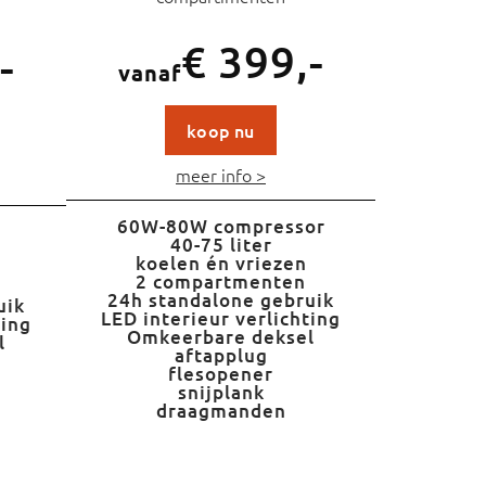
€ 399,-
-
vanaf
koop nu
meer info >
60W-80W compressor
40-75 liter
koelen én vriezen
2 compartmenten
24h standalone gebruik
uik
LED interieur verlichting
ting
Omkeerbare deksel
l
aftapplug
flesopener
snijplank
draagmanden