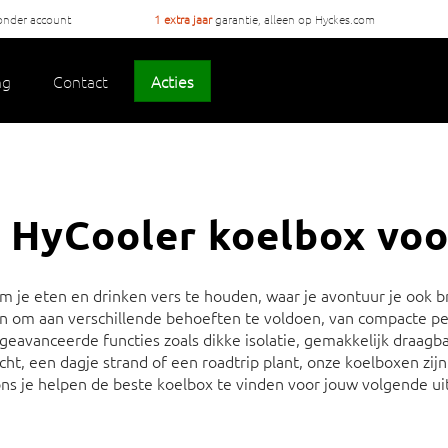
onder account
1 extra jaar
garantie, alleen op Hyckes.com
ng
Contact
Acties
e HyCooler koelbox voo
om je eten en drinken vers te houden, waar je avontuur je ook 
 om aan verschillende behoeften te voldoen, van compacte per
eavanceerde functies zoals dikke isolatie, gemakkelijk draagb
t, een dagje strand of een roadtrip plant, onze koelboxen zij
t ons je helpen de beste koelbox te vinden voor jouw volgende ui