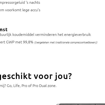
pressorgeluid ‘s nachts
eem voorkomt lege accu’s
mst
tuurlijk koudemiddel verminderen het energieverbruik
ndert GWP met 99,8%
((vergeleken met traditionele compressorkoelboxen))
eschikt voor jou?
j? Go, Life, Pro of Pro Dual zone.