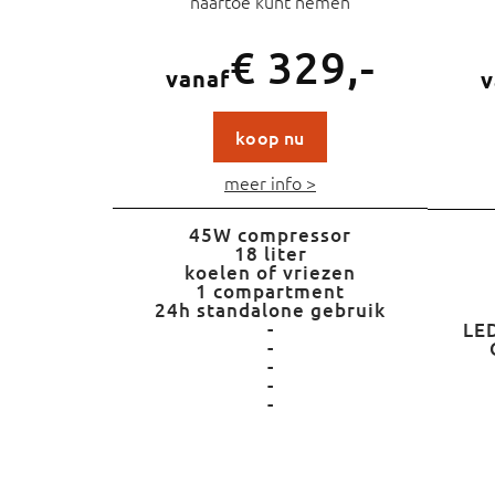
naartoe kunt nemen
€ 329,-
vanaf
v
koop nu
meer info >
45W compressor
18 liter
koelen of vriezen
1 compartment
24h standalone gebruik
-
LED
-
-
-
-