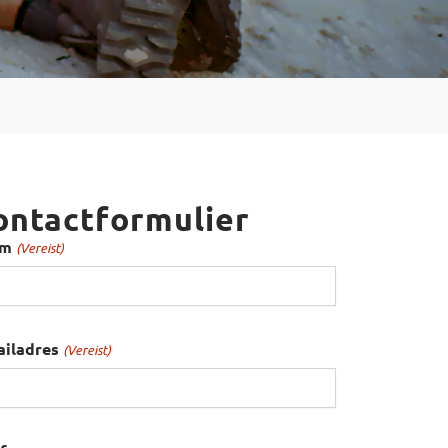
ontactformulier
am
(Vereist)
ailadres
(Vereist)