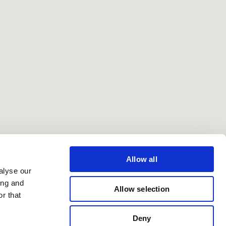
Allow all
alyse our
ing and
Allow selection
r that
Deny