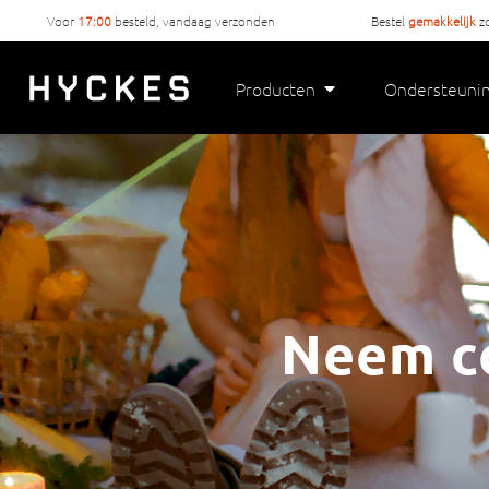
Voor
17:00
besteld, vandaag verzonden
Bestel
gemakkelijk
z
Producten
Ondersteuni
Neem co