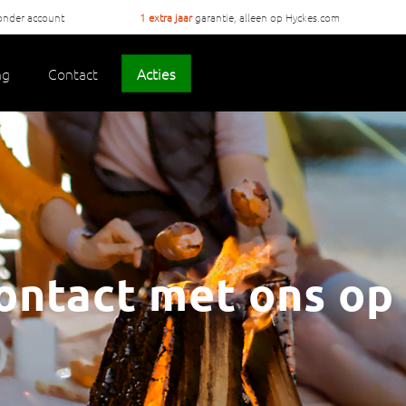
onder account
1 extra jaar
garantie, alleen op Hyckes.com
ng
Contact
Acties
ntact met ons op