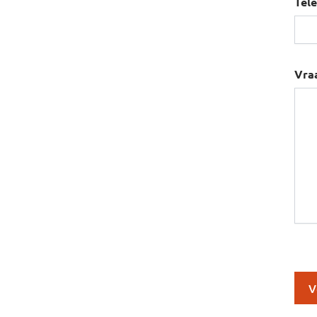
Tel
Vra
BW
reC