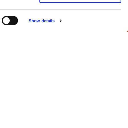
ef
r te abonneren op onze
Show details
ne voorwaarden