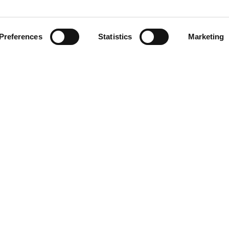
 ons
Nieuwsbri
Blijf op de hoogte doo
Preferences
Statistics
Marketing
nieuwsbrief!
nt
service@hyckes.com
+31403690404
Privacyverklaring
Algeme