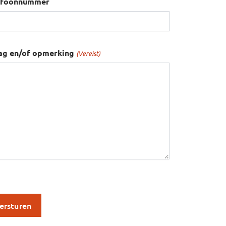
efoonnummer
ag en/of opmerking
(Vereist)
S
aptcha