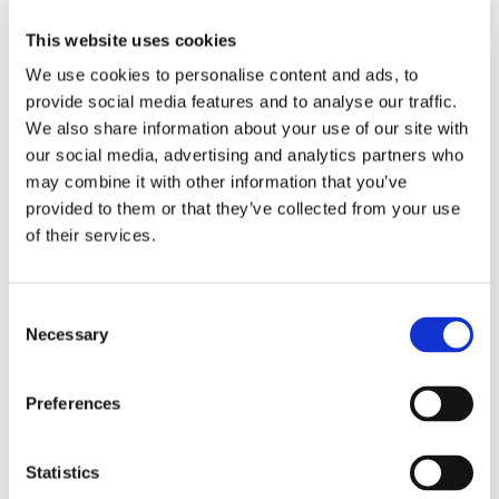
This website uses cookies
Profi 40L compressor koelbox
We use cookies to personalise content and ads, to
provide social media features and to analyse our traffic.
Alle denkbare functies gecombineerd met
We also share information about your use of our site with
de beste koelprestaties.
our social media, advertising and analytics partners who
may combine it with other information that you’ve
provided to them or that they’ve collected from your use
of their services.
C
Necessary
o
n
s
Preferences
e
n
t
Statistics