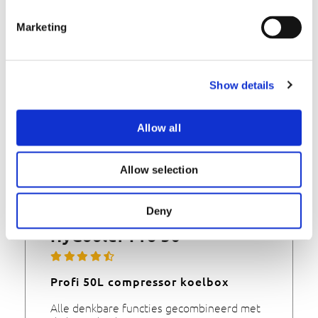
S
Op voorraad
e
€
329,-
Marketing
€
399,-
l
e
c
incl BTW en gratis verzending vanaf €100,-
Show details
t
i
Bekijk
o
Allow all
n
Allow selection
Deny
HyCooler Pro 50
Profi 50L compressor koelbox
Alle denkbare functies gecombineerd met