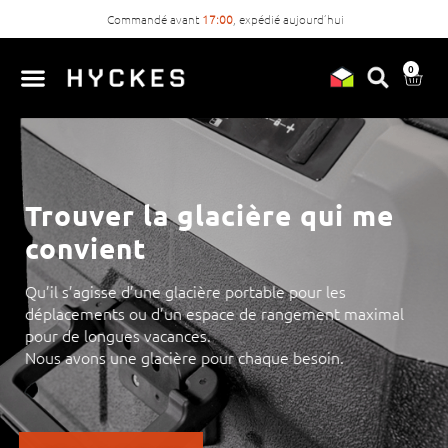
Commandé avant
17:00
, expédié aujourd’hui
0
Trouver la glacière qui me
convient
Qu’il s’agisse d’une glacière portable pour les
déplacements ou d’un espace de rangement maximal
pour de longues vacances.
Nous avons une glacière pour chaque besoin.