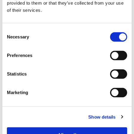
provided to them or that they’ve collected from your use
of their services.
C
Necessary
o
En stock
n
€
229,-
s
€
299,-
Preferences
e
n
TVA incluse
t
Statistics
S
Voir
e
Marketing
l
e
c
Show details
t
i
o