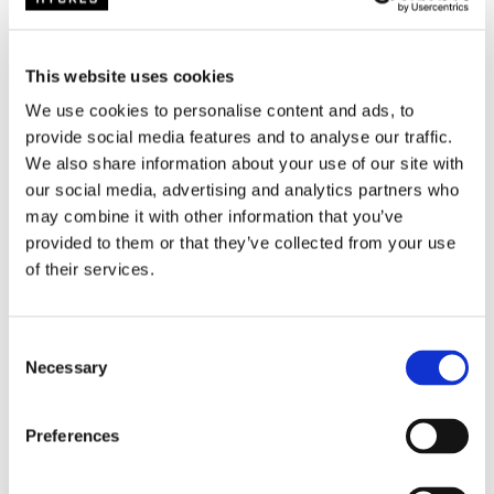
Op voorraad
This website uses cookies
We use cookies to personalise content and ads, to
€
449,-
€
499,-
provide social media features and to analyse our traffic.
We also share information about your use of our site with
incl BTW en gratis verzending vanaf €100,-
our social media, advertising and analytics partners who
may combine it with other information that you’ve
Bekijk
provided to them or that they’ve collected from your use
of their services.
C
Necessary
o
n
nieuw
s
HyFridge 90 Dual zone
Preferences
e
n