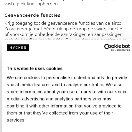
vaste plek kunt opbergen.
Geavanceerde functies
Krijg toegang tot de geavanceerde functies van de airco.
Zo activeer je met één druk op de knop de swing functie
of voorkom je onbedoelde aanrakingen en aanpassingen
met de handige lock functie. Ook de timer en nachtmodus
zijn eenvoudig te activeren of in te stellen.
Maak je HyBreeze Air compleet met deze
afstandsbediening en ervaar het extra comfort en gemak.
This website uses cookies
We use cookies to personalise content and ads, to provide
social media features and to analyse our traffic. We also
share information about your use of our site with our social
Specificaties
media, advertising and analytics partners who may
EAN
Compatibiliteit
combine it with other information that you’ve provided to
8720865176314
HyBreeze Air
them or that they’ve collected from your use of their
services.
Handleiding