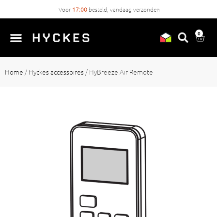
Voor
17:00
besteld, vandaag verzonden
0
Home
/
Hyckes accessoires
/
HyBreeze Air Remote