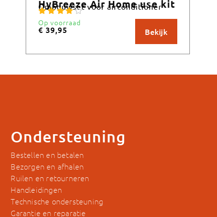
HyBreeze Air Home use kit
Hy
Ombouwset voor airconditioner
Spl
Op voorraad
Mom
€
39,95
bes
Bekijk
€
4
Ondersteuning
Bestellen en betalen
Bezorgen en afhalen
Ruilen en retourneren
Handleidingen
Technische ondersteuning
Garantie en reparatie