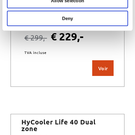
Allow selection
Deny
En stock
€
229,-
€
299,-
TVA incluse
Voir
HyCooler Life 40 Dual
zone