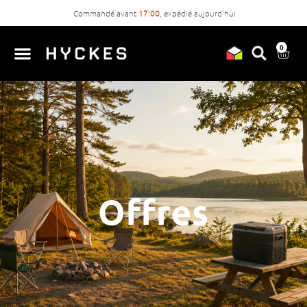
Commandé avant
17:00
, expédié aujourd’hui
0
Offres