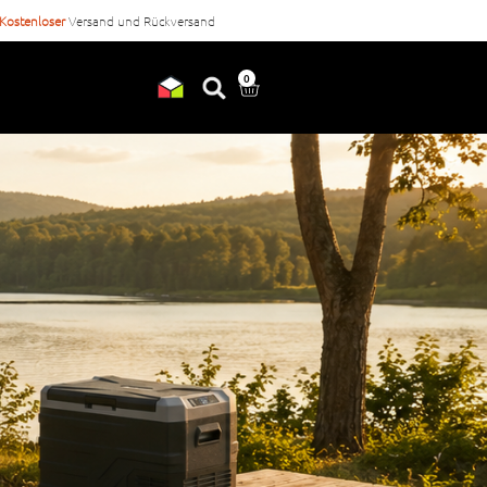
Kostenloser
Versand und Rückversand
Vor
17 Uhr
bestellt, heute ver
0