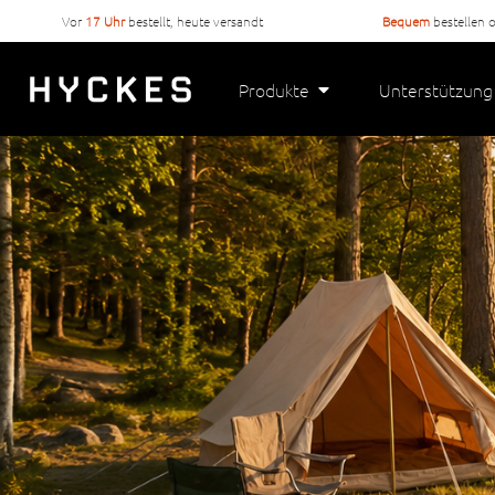
Vor
17 Uhr
bestellt, heute versandt
Bequem
bestellen 
Produkte
Unterstützung