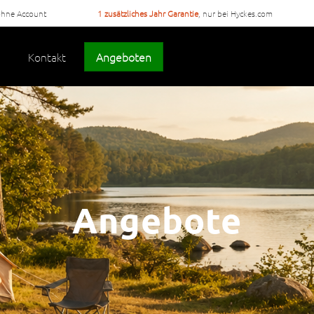
ohne Account
1 zusätzliches Jahr Garantie
, nur bei Hyckes.com
Kontakt
Angeboten
Angebote