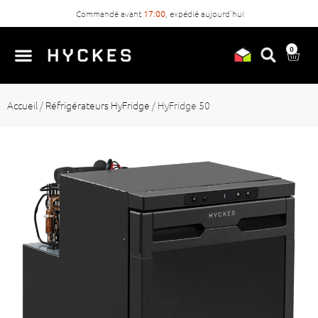
Commandé avant
17:00
, expédié aujourd’hui
0
Accueil
/
Réfrigérateurs HyFridge
/
HyFridge 50