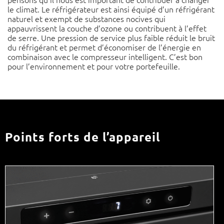
le climat. Le réfrigérateur est ainsi équipé d’un réfrigérant
naturel et exempt de substances nocives qui
appauvrissent la couche d’ozone ou contribuent à l’effet
de serre. Une pression de service plus faible réduit le bruit
du réfrigérant et permet d’économiser de l’énergie en
combinaison avec le compresseur intelligent. C’est bon
pour l’environnement et pour votre portefeuille.
Points forts de l’appareil