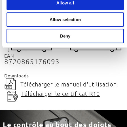
Allow all
n
Allow selection
Deny
EAN
8720865176093
Downloads
Télécharger le manuel d'utilisation
Télécharger le certificat R10
Le contrôle au bout des doigts