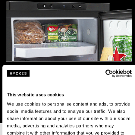
Réfrigérer et congeler
Refroidissez et congelez en même temps: congelez également les
aliments jusqu’à -20 °C grâce au compartiment congélateur intégré.
This website uses cookies
We use cookies to personalise content and ads, to provide
social media features and to analyse our traffic. We also
share information about your use of our site with our social
media, advertising and analytics partners who may
combine it with other information that you’ve provided to