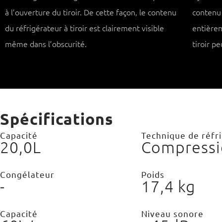
à l’ouverture du tiroir. De cette façon, le contenu
contenu 
du réfrigérateur à tiroir est clairement visible
entièrem
même dans l’obscurité.
tiroir 
Spécifications
Capacité
Technique de réfr
20,0L
Compressi
Congélateur
Poids
-
17,4 kg
Capacité
Niveau sonore