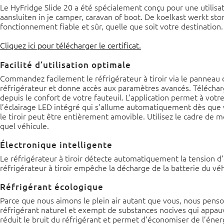
Le HyFridge Slide 20 a été spécialement conçu pour une utilis
aansluiten in je camper, caravan of boot. De koelkast werkt st
fonctionnement fiable et sûr, quelle que soit votre destination.
Cliquez ici pour télécharger le certificat.
Facilité d’utilisation optimale
Commandez facilement le réfrigérateur à tiroir via le pannea
réfrigérateur et donne accès aux paramètres avancés. Télécharge
depuis le confort de votre fauteuil. L’application permet à votre
l’éclairage LED intégré qui s’allume automatiquement dès que vou
le tiroir peut être entièrement amovible. Utilisez le cadre de 
quel véhicule.
Électronique intelligente
Le réfrigérateur à tiroir détecte automatiquement la tension d’
réfrigérateur à tiroir empêche la décharge de la batterie du vé
Réfrigérant écologique
Parce que nous aimons le plein air autant que vous, nous penson
réfrigérant naturel et exempt de substances nocives qui appauvr
réduit le bruit du réfrigérant et permet d’économiser de l’éne