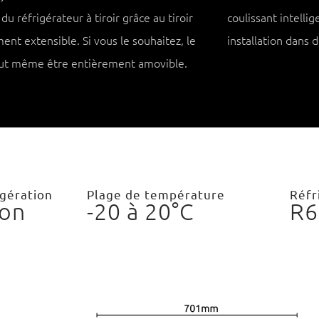
du réfrigérateur à tiroir grâce au tiroir
coulissant intellig
ent extensible. Si vous le souhaitez, le
installation dans 
peut même être entièrement amovible.
igération
Plage de température
Réfr
on
-20 à 20°C
R6