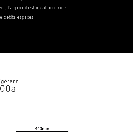
ent, l’appareil est idéal pour une
de petits espaces.
igérant
00a