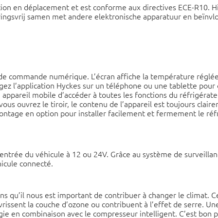
ation en déplacement et est conforme aux directives ECE-R10. 
oringsvrij samen met andere elektronische apparatuur en beïnvlo
u de commande numérique. L’écran affiche la température réglé
z l’application Hyckes sur un téléphone ou une tablette pour co
 appareil mobile d’accéder à toutes les fonctions du réfrigérateu
s ouvrez le tiroir, le contenu de l’appareil est toujours clairem
montage en option pour installer facilement et fermement le réfr
entrée du véhicule à 12 ou 24V. Grâce au système de surveillanc
hicule connecté.
s qu’il nous est important de contribuer à changer le climat. C
issent la couche d’ozone ou contribuent à l’effet de serre. Une
rgie en combinaison avec le compresseur intelligent. C’est bon