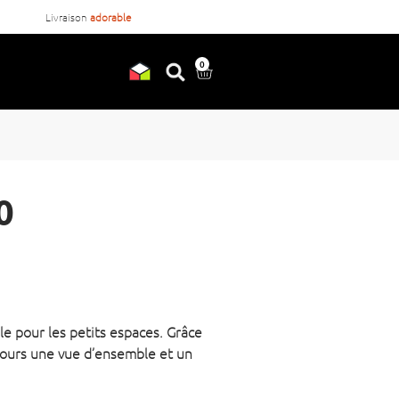
Livraison
adorable
Commandé avant
17:00
, expédié a
0
0
e pour les petits espaces. Grâce
ujours une vue d’ensemble et un