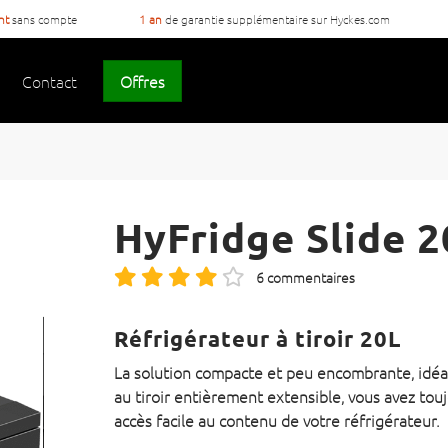
ent
sans compte
1 an
de garantie supplémentaire sur Hyckes.com
Contact
Offres
HyFridge Slide 2
6 commentaires
Réfrigérateur à tiroir 20L
La solution compacte et peu encombrante, idéal
au tiroir entièrement extensible, vous avez to
accès facile au contenu de votre réfrigérateur.