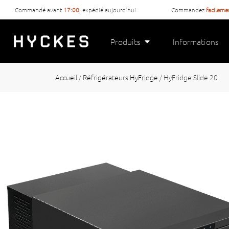
Commandé avant
17:00
, expédié aujourd’hui
Commandez
facilem
Produits
Informations
Accueil
/
Réfrigérateurs HyFridge
/
HyFridge Slide 20