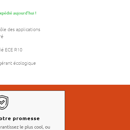
pédié aujourd'hui !
ôle des applications
ré
fié ECE R10
gérant écologique
otre promesse
rantissez le plus cool, ou