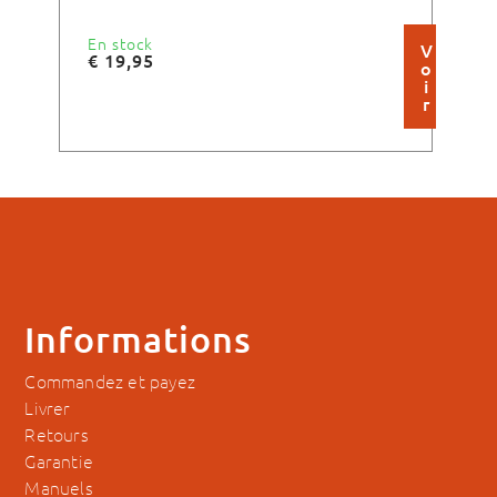
En stock
En 
V
€
19,95
€
3
o
i
r
Informations
Commandez et payez
Livrer
Retours
Garantie
Manuels