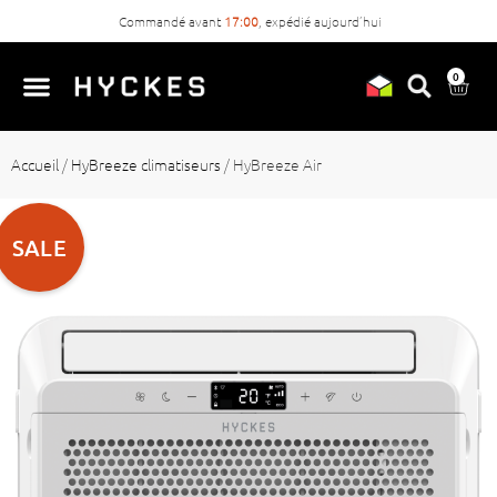
Commandé avant
17:00
, expédié aujourd’hui
0
Accueil
/
HyBreeze climatiseurs
/
HyBreeze Air
SALE