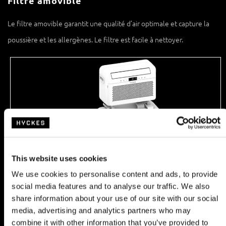
Filtre amovible
Le filtre amovible garantit une qualité d’air optimale et capture la
poussière et les allergènes. Le filtre est facile à nettoyer.
This website uses cookies
We use cookies to personalise content and ads, to provide
Home use kit (en option)
social media features and to analyse our traffic. We also
share information about your use of our site with our social
Transformez le climatiseur en un rien de temps en un climatiseur
media, advertising and analytics partners who may
mobile sur roulettes pour une utilisation autonome dans une tente
combine it with other information that you’ve provided to