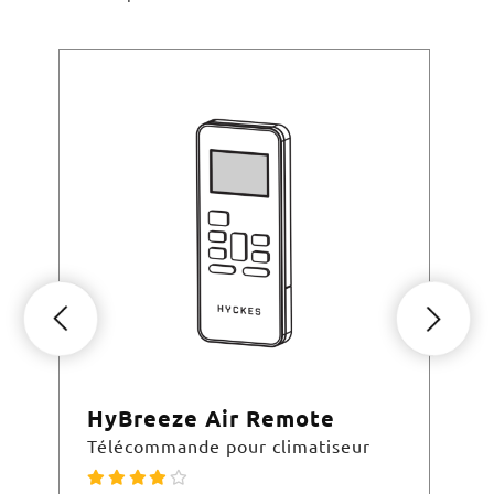
HyBreeze Air Remote
Hy
Télécommande pour climatiseur
Kit