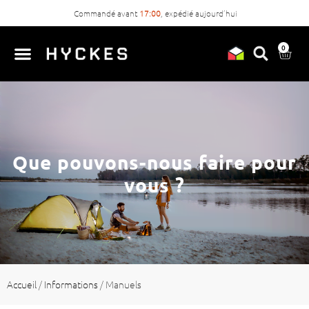
Commandé avant
17:00
, expédié aujourd’hui
0
Que pouvons-nous faire pour
vous ?
Accueil
/
Informations
/
Manuels