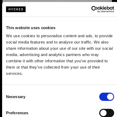
This website uses cookies
We use cookies to personalise content and ads, to provide
social media features and to analyse our traffic. We also
Éclairage intérieur à LED
share information about your use of our site with our social
media, advertising and analytics partners who may
Accès facile à la glacière à tout moment et en tout lieu grâce au
combine it with other information that you’ve provided to
couvercle réversible et amovible.
them or that they’ve collected from your use of their
services.
C
Necessary
o
n
s
Preferences
e