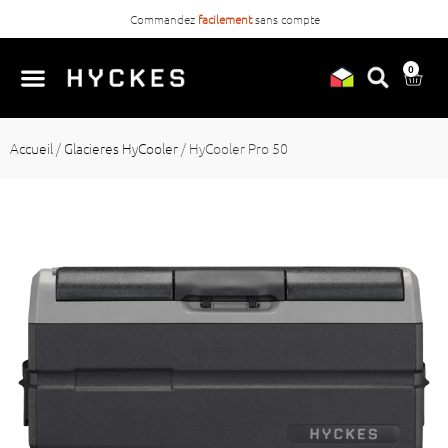
Commandez
facilement
sans compte
0
Accueil
/
Glacieres HyCooler
/
HyCooler Pro 50