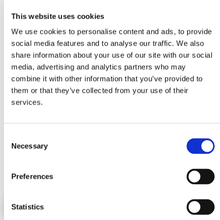
Gerelateerde producten
This website uses cookies
Liever een andere uitvoering met specificaties die
We use cookies to personalise content and ads, to provide
beter bij je wensen passen? Neem hieronder een
social media features and to analyse our traffic. We also
kijkje.
share information about your use of our site with our social
media, advertising and analytics partners who may
combine it with other information that you’ve provided to
them or that they’ve collected from your use of their
services.
C
Necessary
o
n
s
Preferences
e
n
t
Statistics
S