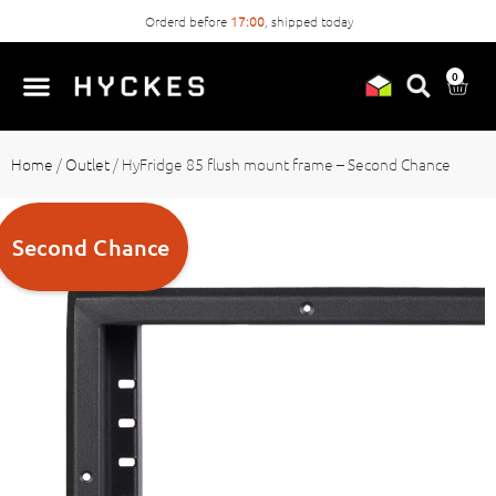
Orderd before
17:00
, shipped today
0
Home
/
Outlet
/
HyFridge 85 flush mount frame – Second Chance
Second Chance