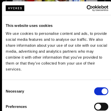
Geeignet für 2-3 Personen
This website uses cookies
Das große und leicht zugängliche Kühlfach bietet Platz für die
We use cookies to personalise content and ads, to provide
social media features and to analyse our traffic. We also
Nutzung mit zwei bis drei Personen.
share information about your use of our site with our social
media, advertising and analytics partners who may
combine it with other information that you’ve provided to
them or that they’ve collected from your use of their
services.
C
Necessary
o
n
s
Abnehmbarer Ablassstopfen
Preferences
e