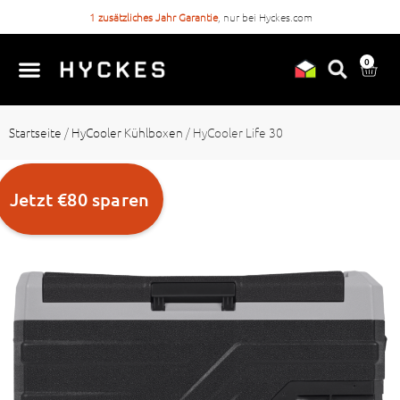
1 zusätzliches Jahr Garantie
, nur bei Hyckes.com
0
Startseite
/
HyCooler Kühlboxen
/
HyCooler Life 30
Jetzt €80 sparen