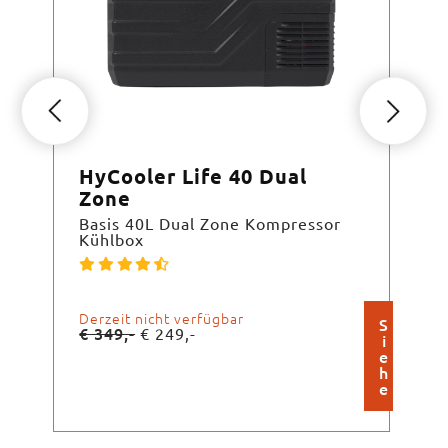
HyCooler Life 40 Dual
Hy
Zone
Bas
Basis 40L Dual Zone Kompressor
Kühlbox
Ab 
€
2
Derzeit nicht verfügbar
S
€
349,-
€
249,-
i
e
h
e