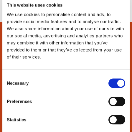
This website uses cookies
We use cookies to personalise content and ads, to
provide social media features and to analyse our traffic.
We also share information about your use of our site with
our social media, advertising and analytics partners who
may combine it with other information that you’ve
provided to them or that they’ve collected from your use
Unterstützung
of their services.
Bestellen und bezahlen
C
Lieferung
Necessary
o
Rückgabe
n
Garantie
s
Handbücher
Preferences
e
Häufig gestellte Fragen
n
t
Statistics
Über uns
S