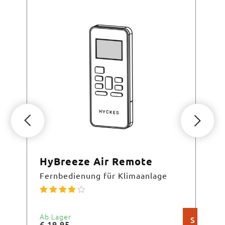
HyBreeze Air Remote
Hy
Fernbedienung für Klimaanlage
Spl
Ab Lager
Der
S
€
19,95
€
4