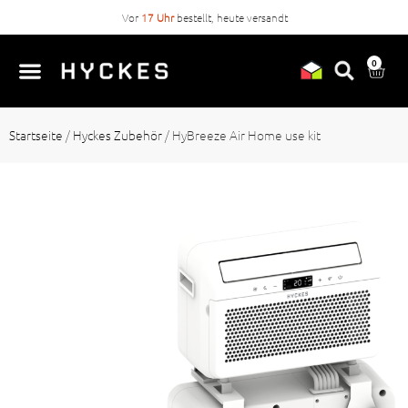
Vor
17 Uhr
bestellt, heute versandt
0
Startseite
/
Hyckes Zubehör
/
HyBreeze Air Home use kit