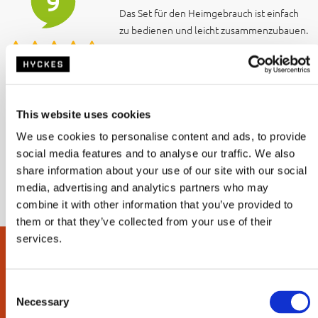
9
Das Set für den Heimgebrauch ist einfach
zu bedienen und leicht zusammenzubauen.
Das ist besonders praktisch, wenn man es
auch ganz normal zu Hause nutzen möchte.
13-07-2026 - Mandy, Helmond
This website uses cookies
Automatisch übersetzt
We use cookies to personalise content and ads, to provide
social media features and to analyse our traffic. We also
Lesen Sie alle Rezensionen auf Kiyoh
|
Lassen Sie eine Bewertung
share information about your use of our site with our social
hinter
media, advertising and analytics partners who may
combine it with other information that you’ve provided to
them or that they’ve collected from your use of their
services.
Was ist in der Box?
C
Necessary
o