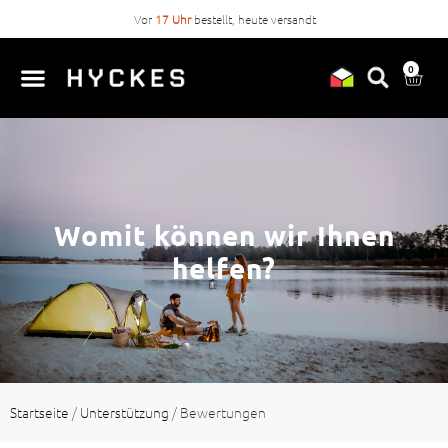
Vor
17 Uhr
bestellt, heute versandt
0
Womit können wir Ihnen
helfen?
Startseite
/
Unterstützung
/
Bewertungen