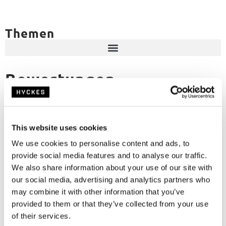
Themen
Bewertungen
Um Ihre Erfahrungen zu teilen, nutzen wir Kiyoh
Kundenbewertungen. Wenige Tage nach Versand Ihrer
Bestellung erhalten Sie automatisch eine Einladung von
Kiyoh. Ihre Zeit ist wertvoll, deshalb halten wir die Fragen
This website uses cookies
kurz.
We use cookies to personalise content and ads, to
provide social media features and to analyse our traffic.
Weitere Informationen zur Funktionsweise des
We also share information about your use of our site with
Bewertungssystems finden Sie auf der
Kiyoh-Website
.
our social media, advertising and analytics partners who
may combine it with other information that you’ve
provided to them or that they’ve collected from your use
of their services.
Können sie etwas nicht finden?