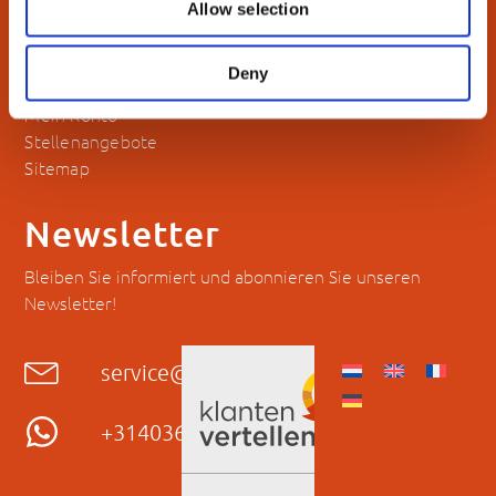
Allow selection
Über uns
Blog
Deny
Kontakt
Mein Konto
Stellenangebote
Sitemap
Newsletter
Bleiben Sie informiert und abonnieren Sie unseren
Newsletter!
service@hyckes.com
+31403690404