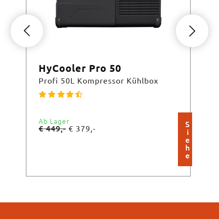
HyCooler Pro 50
Hy
Profi 50L Kompressor Kühlbox
Pro
Ab Lager
Ab 
S
€
449,-
€
3
€
379,-
i
e
h
e