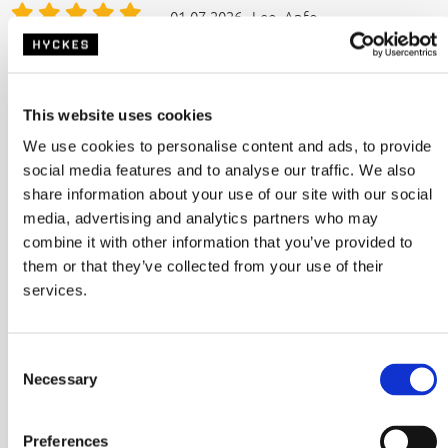
01-07-2026 - Leo, Anfo
Automatisch übersetzt
Sehr positiv.
10
This website uses cookies
Über WhatsApp wurde schnell reagiert und
We use cookies to personalise content and ads, to provide
das Problem gelöst, sodass wir unseren
social media features and to analyse our traffic. We also
kleinen Wohnmobilausflug doch noch
share information about your use of our site with our social
antreten konnten.
media, advertising and analytics partners who may
Das Produkt ist schon prima, aber der
combine it with other information that you’ve provided to
Kundendienst ist es auch.
them or that they’ve collected from your use of their
23-05-2026 - Harry, Helmond
services.
Automatisch übersetzt
C
Erstklassiger Service!
Necessary
10
o
n
Am Donnerstag habe ich den defekten
s
Artikel bestellt und bereits am Montag
Preferences