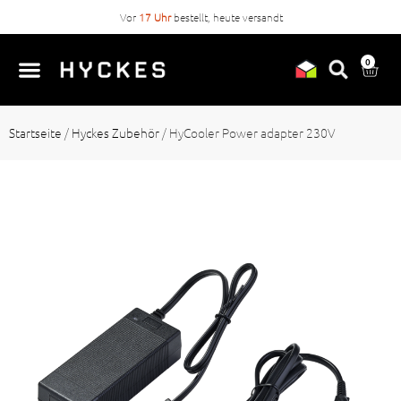
Vor
17 Uhr
bestellt, heute versandt
0
Startseite
/
Hyckes Zubehör
/
HyCooler Power adapter 230V