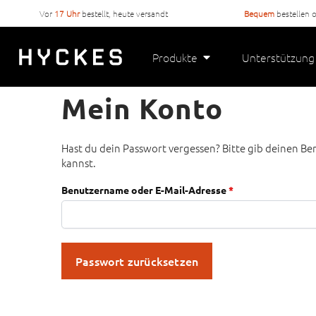
Vor
17 Uhr
bestellt, heute versandt
Bequem
bestellen 
Produkte
Unterstützung
Mein Konto
Hast du dein Passwort vergessen? Bitte gib deinen Ben
kannst.
Benutzername oder E-Mail-Adresse
*
Passwort zurücksetzen