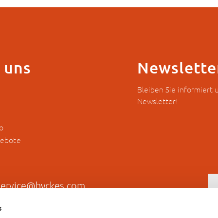
 uns
Newslette
Bleiben Sie informiert
Newsletter!
o
gebote
service@hyckes.com
s
+31403690404