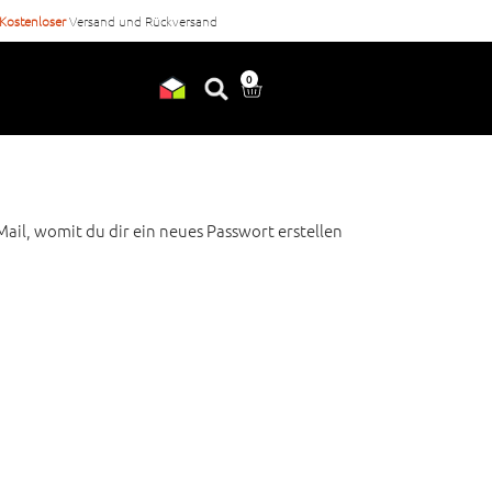
Kostenloser
Versand und Rückversand
Vor
17 Uhr
bestellt, heute ver
0
ail, womit du dir ein neues Passwort erstellen